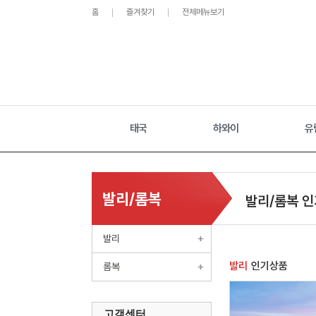
홈
즐겨찾기
전체메뉴보기
태국
하와이
유
발리/롬복
발리/롬복 
발리
발리
인기상품
롬복
고객센터