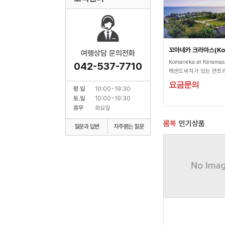
여행상담 문의전화
Komaneka at Kerama
042-537-7710
랙샌드비치가 있는 만트
위치하고 있으며 사누르 
요금문의
평 일
10:00~19:30
분 우붓하고는 차량으로
토.일
10:00~19:30
위치해있습니다. 오션뷰
빌라손님만의 자체비치를
휴무
화요일
다. Komaneka at Kera
롬복
인기상품
인도양과 아궁산의 전망
질문과 답변
자주묻는 질문
다. Komaneka at Kera
허니문을 위해 지어진 현
던틱한 분위기를 자아냅니
스토랑, 해변 수영장, 무료 
어컨, 평면 위성(유튜브
TV, 전용 수영장, 일일
스 무료제공등 Timur Ki
에서도 우수한 평점을 받
허니문들에게 인기가 있