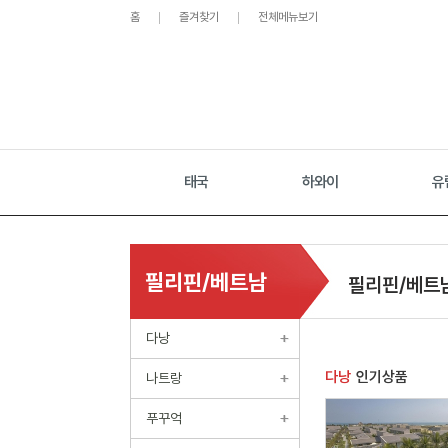
홈
즐겨찾기
전체메뉴보기
태국
하와이
유
필리핀/베트남
필리핀/베트
다낭
다낭
인기상품
나트랑
푸꾸억