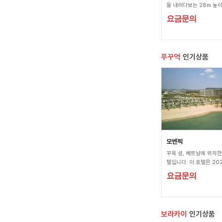
을 내려다보는 28m 높이
덕 위에 자리잡고 있으며,
요금문의
한 올스파 & 웰빙 인클
어디서나 스파클링 와인
제공합니다.
푸꾸억
인기상품
모벤픽
꾸옥 섬, 베트남에 위치한
텔입니다. 이 호텔은 20
되었으며, 훌륭한 시설과
요금문의
공합니다. 무븐픽 리조트
꾸옥은 305개의 객실을
으며, 모든 객실은 편안
인테리어로 디자인되어 있
보라카이
인기상품
호텔은 도심에서 12마일