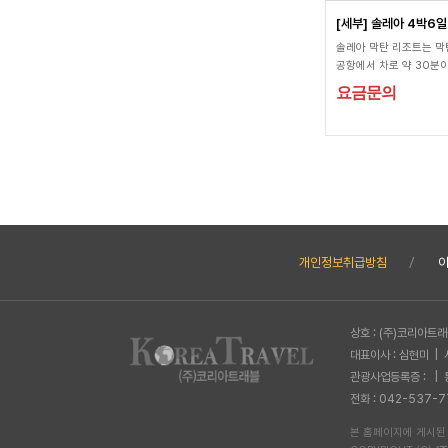
[세부] 솔레아 4박6일
솔레아 막탄 리조트는 막
공항에서 차로 약 30분
다. 주변 명소로는 탐험가
요금문의
운 마젤란의 십자가와 필
장 오래된 요새인 산 페드
로 약 50분 거리에 있습
에서는 세탁, 컨시어지 
운영하고 있습니다. 뿐만 
6개의 야외 수영장, 피트
비즈니스 센터, 컨퍼런스룸
게임룸 등의 부대시설도 
습니다. 각 객실에는 바다
개인정보취급방침
있는 전용 발코니가 마련
에어컨, 냉장고, TV, 목
구비되어 있습니다.
상호 : (주)코리아트
대표이사 : 심현미 | 
관광사업등록증 : | 
전화 : 042-537-7
본 홈페이지에 게시된