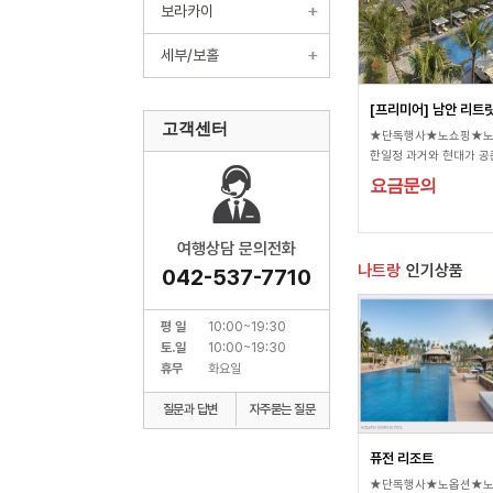
보라카이
세부/보홀
[프리미어] 남안 리트
고객센터
★단독행사★노쇼핑★
한일정 과거와 현대가 공
의 휴양지. 다낭 국제공항
요금문의
운데 위치해서 이동이 편
에서 숙소까지 약 15분, 
순간에 호텔 도착, 바로 
여행상담 문의전화
힘들지 않습니다. 단순한
나트랑
인기상품
042-537-7710
도, 계속 쉬기만 하는 일
절하게 섞인 최고인 일정
번에 즐기세요.
평 일
10:00~19:30
토.일
10:00~19:30
휴무
화요일
질문과 답변
자주묻는 질문
퓨전 리조트
★단독행사★노옵션★노