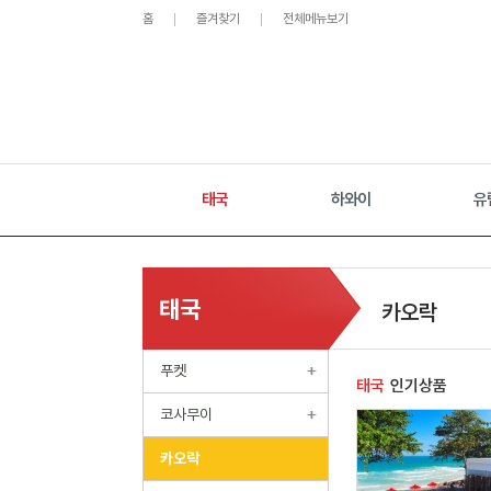
홈
즐겨찾기
전체메뉴보기
태국
하와이
유
태국
카오락
푸켓
태국
인기상품
코사무이
카오락