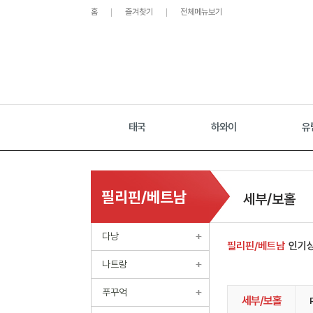
홈
즐겨찾기
전체메뉴보기
태국
하와이
유
필리핀/베트남
세부/보홀
다낭
필리핀/베트남
인기
나트랑
푸꾸억
세부/보홀