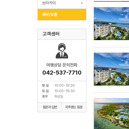
보라카이
세부/보홀
고객센터
여행상담 문의전화
042-537-7710
평 일
10:00~19:30
토.일
10:00~19:30
휴무
화요일
질문과 답변
자주묻는 질문