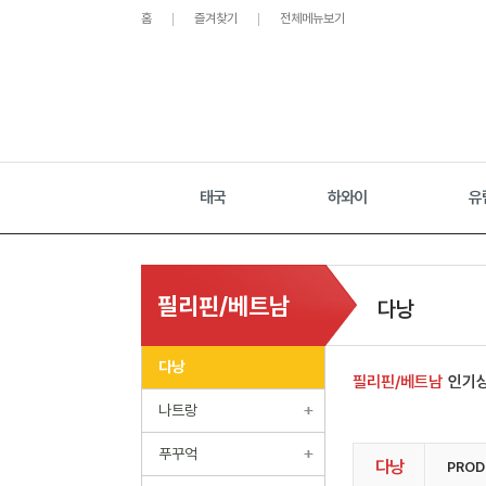
홈
즐겨찾기
전체메뉴보기
태국
하와이
유
필리핀/베트남
다낭
다낭
필리핀/베트남
인기
나트랑
푸꾸억
다낭
PROD