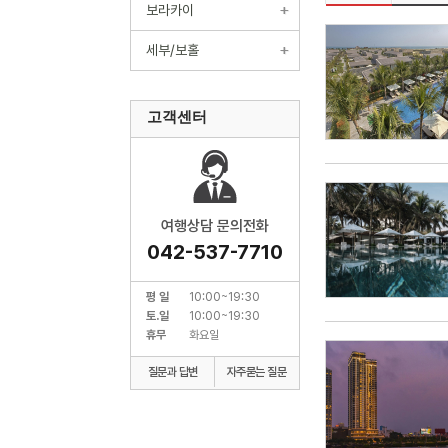
보라카이
세부/보홀
고객센터
여행상담 문의전화
042-537-7710
평 일
10:00~19:30
토.일
10:00~19:30
휴무
화요일
질문과 답변
자주묻는 질문